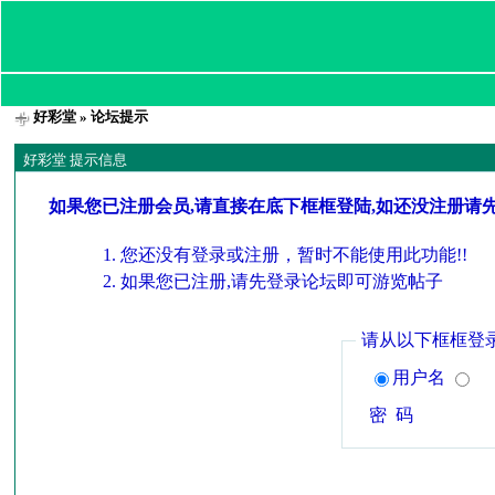
好彩堂
» 论坛提示
好彩堂 提示信息
如果您已注册会员,请直接在底下框框登陆,如还没注册请
您还没有登录或注册，暂时不能使用此功能!!
如果您已注册,请先登录论坛即可游览帖子
请从以下框框登
用户名
密 码