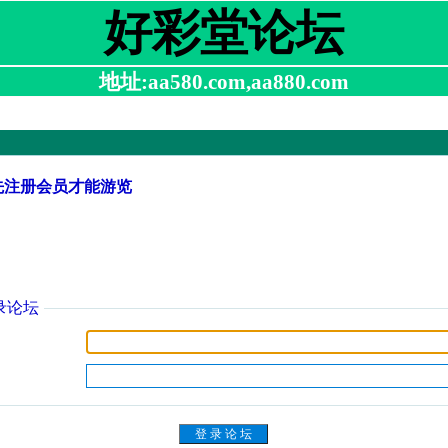
好彩堂论坛
地址:aa580.com,aa880.com
先注册会员才能游览
录论坛