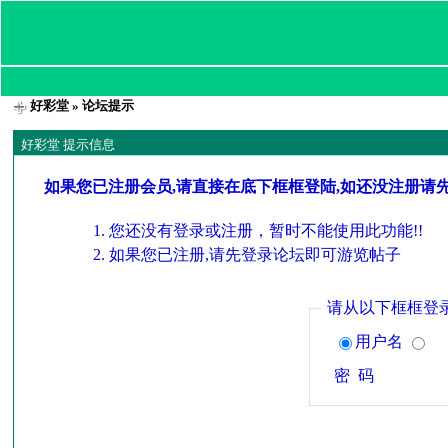
好彩堂
» 论坛提示
好彩堂 提示信息
如果您已注册会员,请直接在底下框框登陆,如还没注册请
您还没有登录或注册，暂时不能使用此功能!!
如果您已注册,请先登录论坛即可游览帖子
请从以下框框登
用户名
密 码