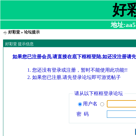
好
地址:aa58
好彩堂
» 论坛提示
好彩堂 提示信息
如果您已注册会员,请直接在底下框框登陆,如还没注册请
您还没有登录或注册，暂时不能使用此功能!!
如果您已注册,请先登录论坛即可游览帖子
请从以下框框登录论坛
用户名
密 码