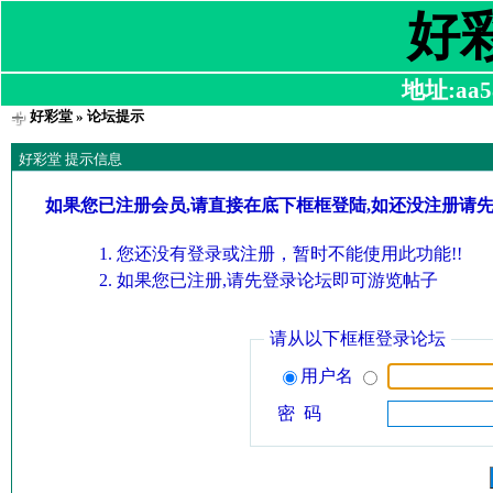
好
地址:aa58
好彩堂
» 论坛提示
好彩堂 提示信息
如果您已注册会员,请直接在底下框框登陆,如还没注册请
您还没有登录或注册，暂时不能使用此功能!!
如果您已注册,请先登录论坛即可游览帖子
请从以下框框登录论坛
用户名
密 码