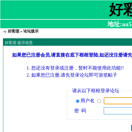
好
地址:aa58
好彩堂
» 论坛提示
好彩堂 提示信息
如果您已注册会员,请直接在底下框框登陆,如还没注册请
您还没有登录或注册，暂时不能使用此功能!!
如果您已注册,请先登录论坛即可游览帖子
请从以下框框登录论坛
用户名
密 码