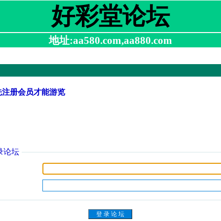
好彩堂论坛
地址:aa580.com,aa880.com
先注册会员才能游览
录论坛