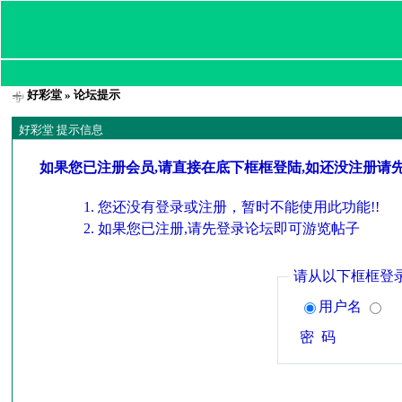
好彩堂
» 论坛提示
好彩堂 提示信息
如果您已注册会员,请直接在底下框框登陆,如还没注册请
您还没有登录或注册，暂时不能使用此功能!!
如果您已注册,请先登录论坛即可游览帖子
请从以下框框登
用户名
密 码