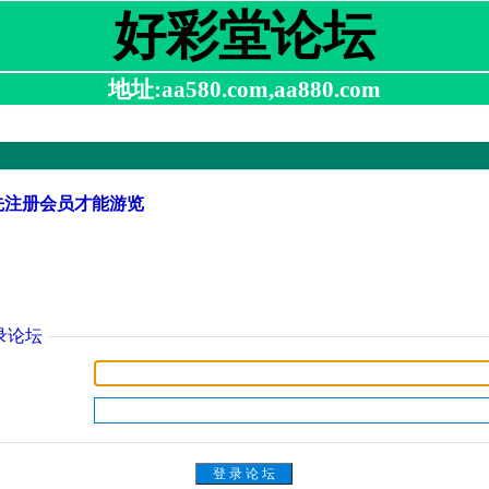
好彩堂论坛
地址:aa580.com,aa880.com
先注册会员才能游览
录论坛