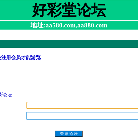
好彩堂论坛
地址:aa580.com,aa880.com
先注册会员才能游览
录论坛