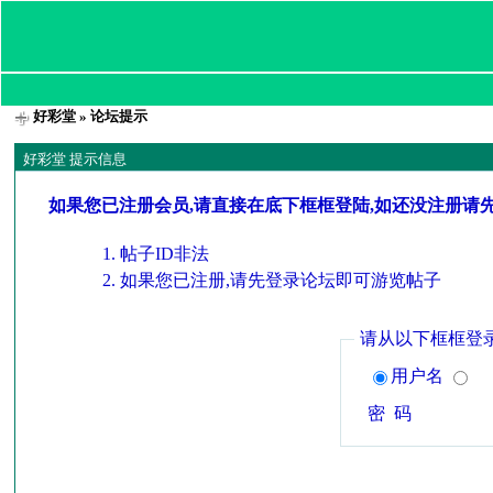
好彩堂
» 论坛提示
好彩堂 提示信息
如果您已注册会员,请直接在底下框框登陆,如还没注册请
帖子ID非法
如果您已注册,请先登录论坛即可游览帖子
请从以下框框登
用户名
密 码