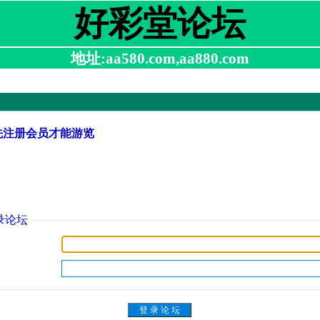
好彩堂论坛
地址:aa580.com,aa880.com
先注册会员才能游览
录论坛