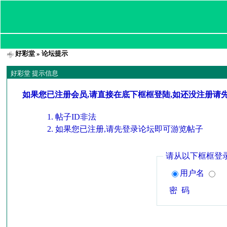
好彩堂
» 论坛提示
好彩堂 提示信息
如果您已注册会员,请直接在底下框框登陆,如还没注册请
帖子ID非法
如果您已注册,请先登录论坛即可游览帖子
请从以下框框登
用户名
密 码