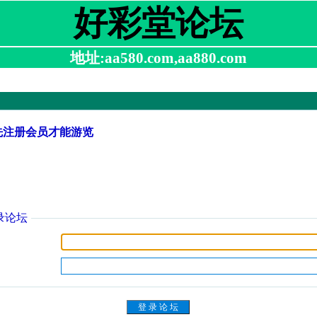
好彩堂论坛
地址:aa580.com,aa880.com
先注册会员才能游览
录论坛