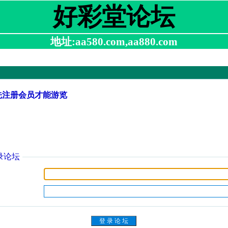
好彩堂论坛
地址:aa580.com,aa880.com
先注册会员才能游览
录论坛