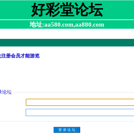
好彩堂论坛
地址:aa580.com,aa880.com
先注册会员才能游览
录论坛