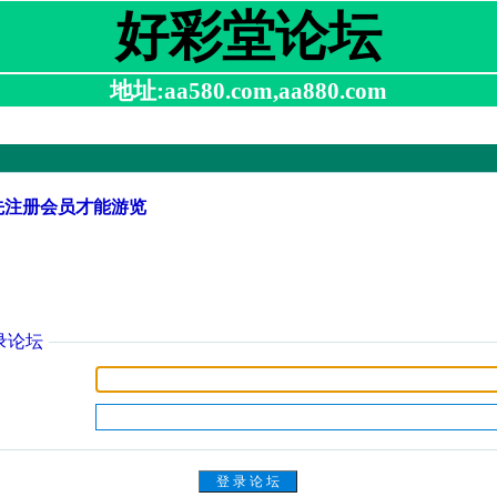
好彩堂论坛
地址:aa580.com,aa880.com
先注册会员才能游览
录论坛