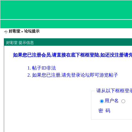
好彩堂
» 论坛提示
好彩堂 提示信息
如果您已注册会员,请直接在底下框框登陆,如还没注册请
帖子ID非法
如果您已注册,请先登录论坛即可游览帖子
请从以下框框登
用户名
密 码