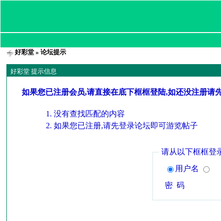
好彩堂
» 论坛提示
好彩堂 提示信息
如果您已注册会员,请直接在底下框框登陆,如还没注册请
没有查找匹配的内容
如果您已注册,请先登录论坛即可游览帖子
请从以下框框登
用户名
密 码